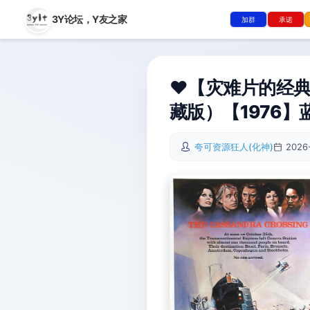
3Y论坛，
Y友之家
加群
承诺
❤️【灾难片的经典开
藏版）【1976】蓝光
夸可资源狂人(化神)
2026