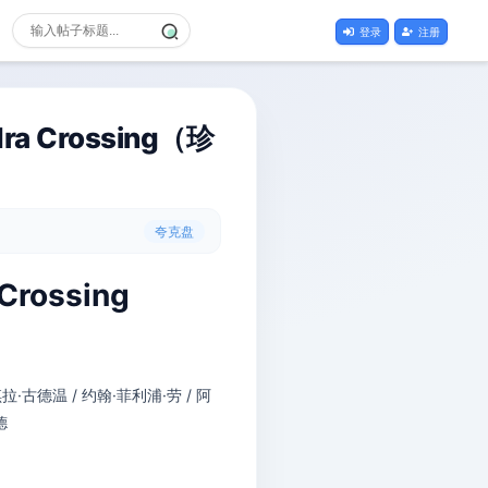
登录
注册
 Crossing（珍
夸克盘
rossing
琪拉·古德温 / 约翰·菲利浦·劳 / 阿
德