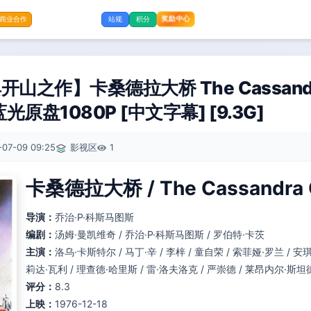
奖励中心
商业合作
站规
积分
山之作】卡桑德拉大桥 The Cassandra
原盘1080P [中文字幕] [9.3G]
-07-09 09:25
影视区
1
卡桑德拉大桥 / The Cassandra C
导演：
乔治·P·科斯马图斯
编剧：
汤姆·曼凯维奇 / 乔治·P·科斯马图斯 / 罗伯特·卡茨
主演：
洛乌·卡斯特尔 / 马丁·辛 / 李梓 / 童自荣 / 索菲娅·罗兰 / 安
莉达·瓦利 / 理查德·哈里斯 / 雷·洛夫洛克 / 严崇德 / 莱昂内尔·斯坦
评分：
8.3
上映：
1976-12-18