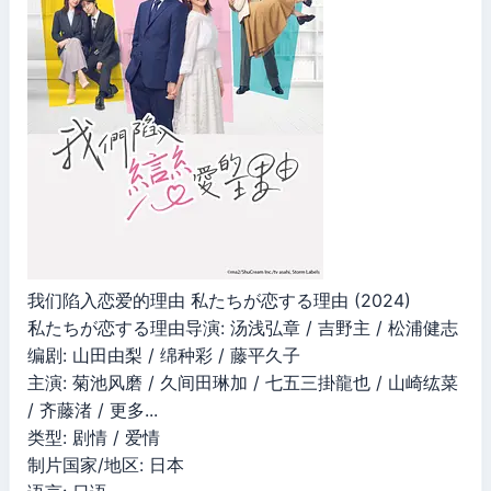
我们陷入恋爱的理由 私たちが恋する理由 (2024)
私たちが恋する理由导演: 汤浅弘章 / 吉野主 / 松浦健志
编剧: 山田由梨 / 绵种彩 / 藤平久子
主演: 菊池风磨 / 久间田琳加 / 七五三掛龍也 / 山崎纮菜
/ 齐藤渚 / 更多...
类型: 剧情 / 爱情
制片国家/地区: 日本