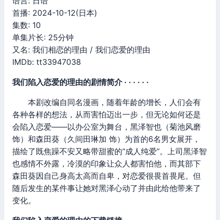
语言: 日语
首播: 2024-10-12(日本)
集数: 10
单集片长: 25分钟
又名: 我们相恋的理由 / 我们恋爱的理由
IMDb: tt33947038
我们陷入恋爱的理由的剧情简介 · · · · · ·
本剧改编自同名漫画，随着年龄的增长，人们会有
各种各样的想法，从而害怕迈出一步，但无论如何还是
会陷入恋爱——以办公室为舞台，黑泽智也（菊池风磨
饰）和森田葵（久间田琳加 饰）为首的6名男女展开，
描绘了既焦躁不安又略带甜蜜的“成人纯爱”。上司黑泽智
也感情不外露，冷漠的印象让众人都害怕他，而其部下
森田葵因自己身高太高而自卑，对恋爱很畏首畏尾。但
随后发生的某件事让她对黑泽心动了并由此给他带来了
变化。