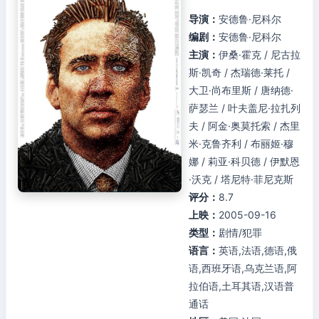
导演：
安德鲁·尼科尔
编剧：
安德鲁·尼科尔
主演：
伊桑·霍克 / 尼古拉
斯·凯奇 / 杰瑞德·莱托 /
大卫·尚布里斯 / 唐纳德·
萨瑟兰 / 叶夫盖尼·拉扎列
夫 / 阿金·奥莫托索 / 杰里
米·克鲁齐利 / 布丽姬·穆
娜 / 莉亚·科贝德 / 伊默恩
·沃克 / 塔尼特·菲尼克斯
评分：
8.7
上映：
2005-09-16
类型：
剧情/犯罪
语言：
英语,法语,德语,俄
语,西班牙语,乌克兰语,阿
拉伯语,土耳其语,汉语普
通话