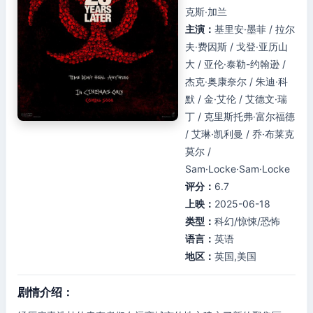
克斯·加兰
主演：
基里安·墨菲 / 拉尔
夫·费因斯 / 戈登·亚历山
大 / 亚伦·泰勒-约翰逊 /
杰克·奥康奈尔 / 朱迪·科
默 / 金·艾伦 / 艾德文·瑞
丁 / 克里斯托弗·富尔福德
/ 艾琳·凯利曼 / 乔·布莱克
莫尔 /
Sam·Locke·Sam·Locke
评分：
6.7
上映：
2025-06-18
类型：
科幻/惊悚/恐怖
语言：
英语
地区：
英国,美国
剧情介绍：