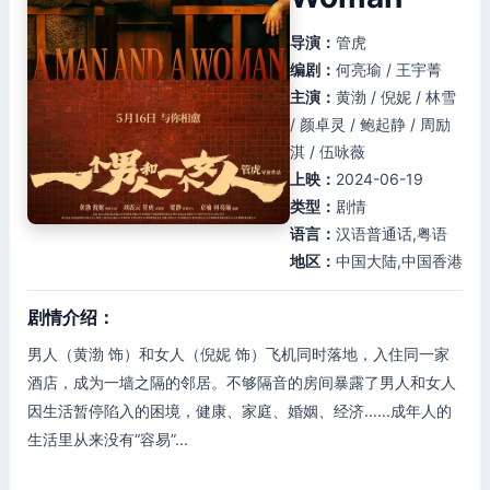
导演：
管虎
编剧：
何亮瑜 / 王宇菁
主演：
黄渤 / 倪妮 / 林雪
/ 颜卓灵 / 鲍起静 / 周励
淇 / 伍咏薇
上映：
2024-06-19
类型：
剧情
语言：
汉语普通话,粤语
地区：
中国大陆,中国香港
剧情介绍：
男人（黄渤 饰）和女人（倪妮 饰）飞机同时落地，入住同一家
酒店，成为一墙之隔的邻居。不够隔音的房间暴露了男人和女人
因生活暂停陷入的困境，健康、家庭、婚姻、经济......成年人的
生活里从来没有“容易”...