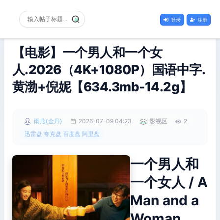
登录
注册
【电影】一个男人和一个女
人.2026（4K+1080P）国语中字.
黄渤+倪妮【634.3mb-14.2g】
雨燕(金丹)
2026-07-09 04:23
影视区
2
迅雷盘 夸克盘 百度盘 阿里盘
一个男人和
一个女人 / A
Man and a
Woman