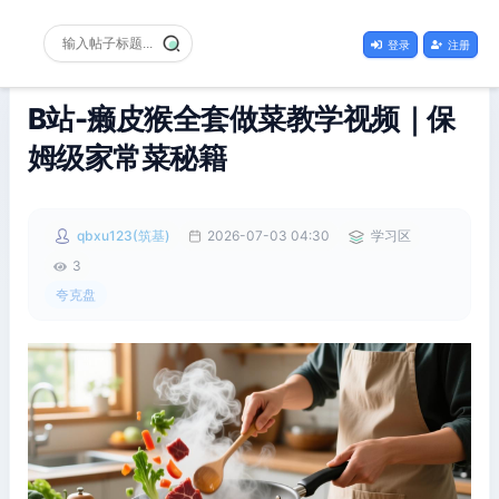
登录
注册
B站-癞皮猴全套做菜教学视频｜保
姆级家常菜秘籍
qbxu123(筑基)
2026-07-03 04:30
学习区
3
夸克盘