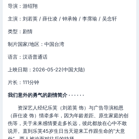
导演：游绍翔
主演：刘若英 / 薛仕凌 / 钟承翰 / 李霈瑜 / 吴念轩
类型：剧情
制片国家/地区：中国台湾
语言：汉语普通话
上映日期：2026-05-22(中国大陆)
片长：111分钟
我们意外的勇气的剧情简介 · · · · · ·
资深艺人经纪乐芙（刘若英 饰）与广告导演柏恩
（薛仕凌 饰）情牵多年，因为年龄差距、原生家庭的创
伤等，关于未来感情要走多长远，彼此都放在心中不敢
说开。直到乐芙45岁生日当天迎来工作跟生命的“大意
外”，两人被迫面对往后的抉择……