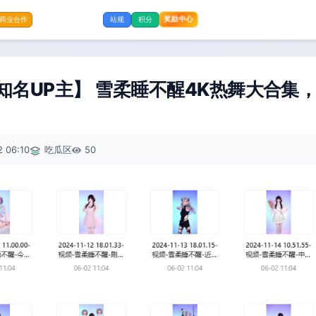
奖励中心
商业合作
站规
积分
知名UP主】 雪柔睡不醒4K热舞大合集
 06:10
吃瓜区
50