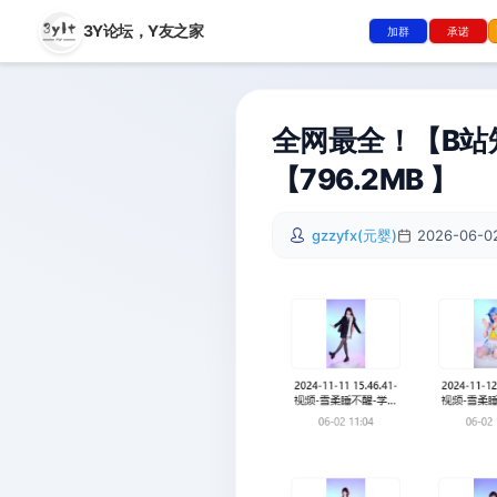
3Y论坛，
Y友之家
加群
承诺
全网最全！【B站
【796.2MB 】
gzzyfx(元婴)
2026-06-02