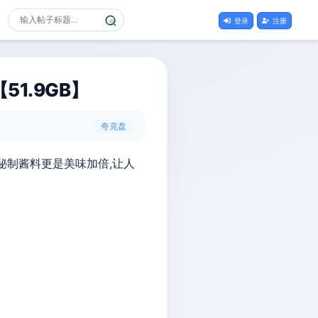
登录
注册
1.9GB】
夸克盘
秘制酱料更是美味加倍,让人