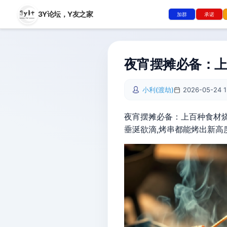
3Y论坛，
Y友之家
加群
承诺
夜宵摆摊必备：上
小利(渡劫)
2026-05-24 1
夜宵摆摊必备：上百种食材烧
垂涎欲滴,烤串都能烤出新高